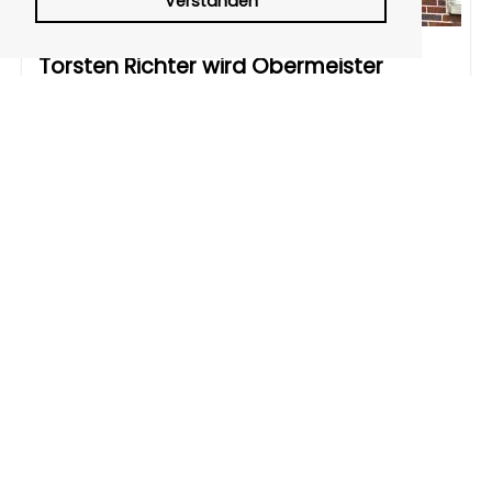
Verstanden
Torsten Richter wird Obermeister
09.12.2023 | Schaumburger Wochenblatt
Erwin Tatge zum Ehren-Obermeister ernannt
MEHR ZEIGEN