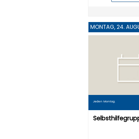
MONTAG, 24. AUG
Jeden Montag.
Selbsthilfegru