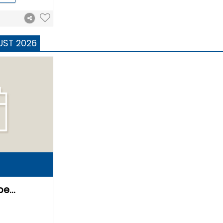
UST 2026
ppe…