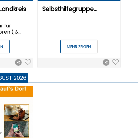
Landkreis
Selbsthilfegruppe…
r für
oren ( &…
EN
MEHR ZEIGEN
GUST 2026