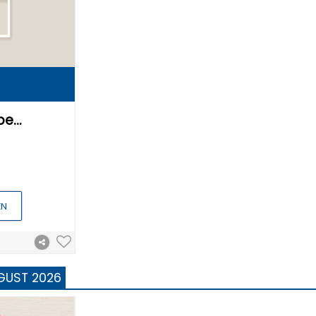
ppe…
EN
GUST 2026