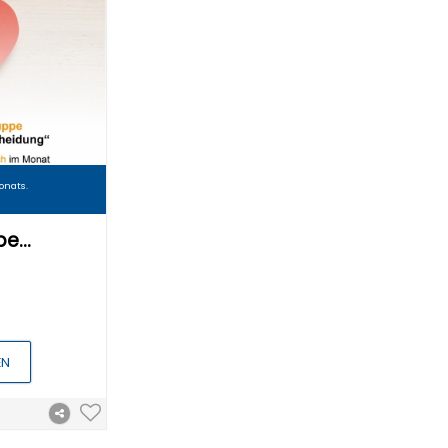
onats.
ppe…
EN