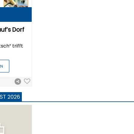
auf’s Dorf
sch“ trifft
EN
ST 2026