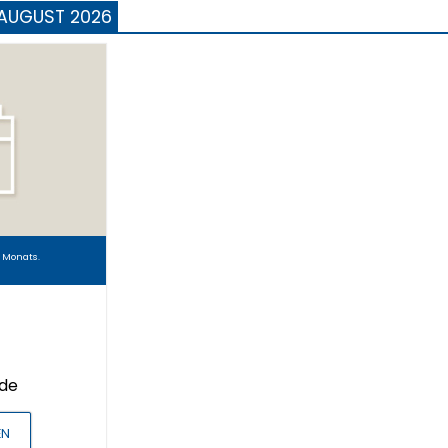
 AUGUST 2026
 Monats.
nde
EN