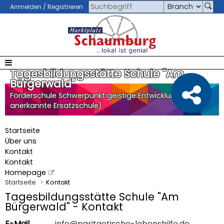
Anmelden / Registrieren
Tagesbildungsstätte Schule "Am
Bürgerwald"
Förderschule Schwerpunkt geistige Entwicklung (staatl.
anerkannte Ersatzschule)
Startseite
Über uns
Kontakt
Kontakt
Homepage
Startseite
Kontakt
Tagesbildungsstätte Schule "Am
Bürgerwald" - Kontakt
E-Mail
info@paritaetische-lebenshilfe.de