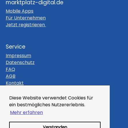
marktplatz-digital.de
Mobile Apps
Für Unternehmen
Jetzt registrieren
Service
Impressum
Datenschutz
FAQ
AGB
Kontakt
Themen
Diese Website verwendet Cookies für
Gutscheine
ein bestmögliches Nutzererlebnis.
Veranstaltungen
Mehr erfahren
Magazin
Kleinanzeigen
Verstanden