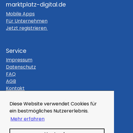
marktplatz-digital.de
Mobile Apps
Für Unternehmen
Jetzt registrieren
Service
Impressum
Datenschutz
FAQ
AGB
Kontakt
Themen
Diese Website verwendet Cookies für
Gutscheine
ein bestmögliches Nutzererlebnis.
Veranstaltungen
Mehr erfahren
Magazin
Kleinanzeigen