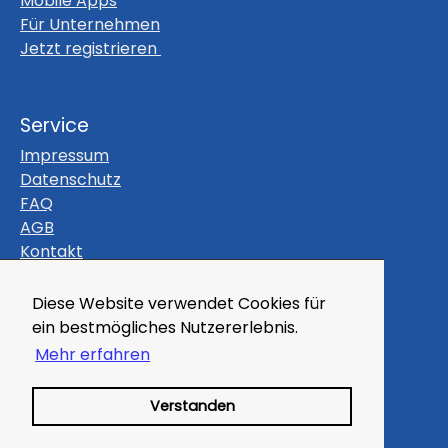
Mobile Apps
Für Unternehmen
Jetzt registrieren
Service
Impressum
Datenschutz
FAQ
AGB
Kontakt
Themen
Diese Website verwendet Cookies für
Gutscheine
ein bestmögliches Nutzererlebnis.
Veranstaltungen
Mehr erfahren
Magazin
Kleinanzeigen
Verstanden
Branchenbuch