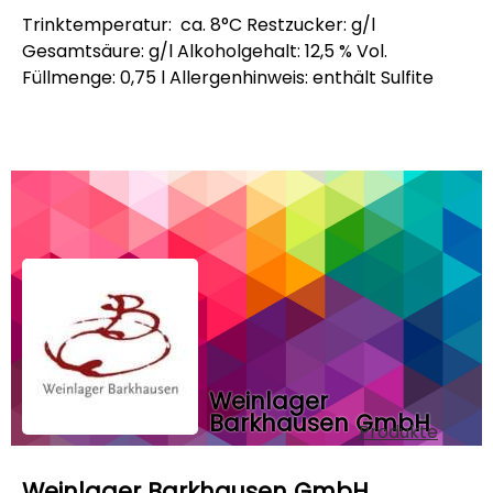
Trinktemperatur: ca. 8°C Restzucker: g/l
Gesamtsäure: g/l Alkoholgehalt: 12,5 % Vol.
Füllmenge: 0,75 l Allergenhinweis: enthält Sulfite
Weinlager
Barkhausen GmbH
Produkte
Weinlager Barkhausen GmbH