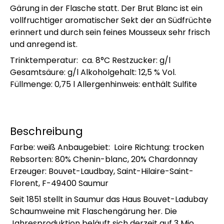
Gärung in der Flasche statt. Der Brut Blanc ist ein
vollfruchtiger aromatischer Sekt der an Südfrüchte
erinnert und durch sein feines Mousseux sehr frisch
und anregend ist.
Trinktemperatur: ca. 8°C Restzucker: g/l
Gesamtsäure: g/l Alkoholgehalt: 12,5 % Vol.
Füllmenge: 0,75 l Allergenhinweis: enthält Sulfite
Beschreibung
Farbe: weiß Anbaugebiet: Loire Richtung: trocken
Rebsorten: 80% Chenin-blanc, 20% Chardonnay
Erzeuger: Bouvet-Laudbay, Saint-Hilaire-Saint-
Florent, F-49400 Saumur
Seit 1851 stellt in Saumur das Haus Bouvet-Ladubay
Schaumweine mit Flaschengärung her. Die
Jahresproduktion beläuft sich derzeit auf 3 Mio.