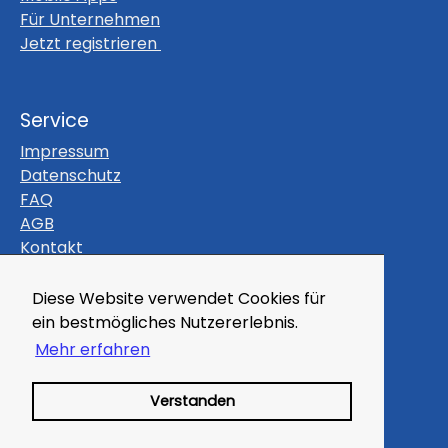
Für Unternehmen
Jetzt registrieren
Service
Impressum
Datenschutz
FAQ
AGB
Kontakt
Themen
Diese Website verwendet Cookies für
ein bestmögliches Nutzererlebnis.
Gutscheine
Veranstaltungen
Mehr erfahren
Magazin
Kleinanzeigen
Verstanden
Branchenbuch