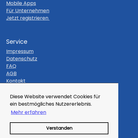
Mobile Apps
Für Unternehmen
Jetzt registrieren
Service
Impressum
Datenschutz
FAQ
AGB
Kontakt
Themen
Diese Website verwendet Cookies für
ein bestmögliches Nutzererlebnis.
Gutscheine
Veranstaltungen
Mehr erfahren
Magazin
Kleinanzeigen
Verstanden
Branchenbuch