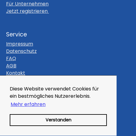
Für Unternehmen
Jetzt registrieren
Service
Impressum
Datenschutz
FAQ
AGB
Kontakt
Themen
Diese Website verwendet Cookies für
Gutscheine
ein bestmögliches Nutzererlebnis.
Veranstaltungen
Mehr erfahren
Magazin
Kleinanzeigen
Verstanden
Branchenbuch