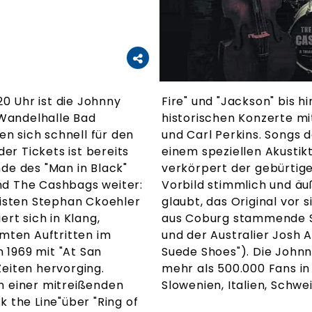
20 Uhr ist die Johnny
etting ist angelehnt an die
 Wandelhalle Bad
 June Carter Cash
n sich schnell für den
 Recordings" werden in
er Tickets ist bereits
Rolle des Johnny Cash
nde des "Man in Black"
rt Tyson, der seinem
and The Cashbags weiter:
nd nahekommt, dass man
isten Stephan Ckoehler
ert Tyson brillieren die
ert sich in Klang,
 June Carter Cash
mten Auftritten im
 Carl Perkins ("Blue
 1969 mit "At San
 10 Jahren bereits
Zeiten hervorging.
hien, Österreich,
en einer mitreißenden
Slowenien, Italien, Schwe
k the Line"über "Ring of