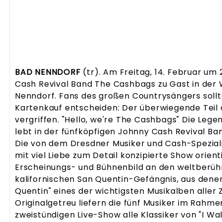
BAD NENNDORF
(tr). Am Freitag, 14. Februar um 
Fire" und "Jackson" bis hin zu "Hurt". Das S
Cash Revival Band The Cashbags zu Gast in der
historischen Konzerte mit musikalischen Gästen wie
Nenndorf. Fans des großen Countrysängers sollte
und Carl Perkins. Songs der Spätphase "American
Kartenkauf entscheiden: Der überwiegende Teil d
einem speziellen Akustikteil zelebriert. Die 
vergriffen. "Hello, we're The Cashbags" Die Lege
verkörpert der gebürtige US-Amerikaner Robe
lebt in der fünfköpfigen Johnny Cash Revival B
Vorbild stimmlich und äußerlich so verblüffe
Die von dem Dresdner Musiker und Cash-Spezial
glaubt, das Original vor sich zu haben. Neben Rob
mit viel Liebe zum Detail konzipierte Show orienti
aus Coburg stammende Sängerin Valeska Kunath als
Erscheinungs- und Bühnenbild an den weltberüh
und der Australier Josh Angus als Rockabilly-Pionier
kalifornischen San Quentin-Gefängnis, aus denen
Suede Shoes"). Die Johnny Cash Show begeisterte in
Quentin" eines der wichtigsten Musikalben aller 
mehr als 500.000 Fans in Deutschland, Tschec
Originalgetreu liefern die fünf Musiker im Rahm
zweistündigen Live-Show alle Klassiker von "I Wal