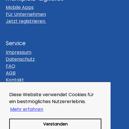
Mobile Apps
Für Unternehmen
Jetzt registrieren
Service
Impressum
Datenschutz
FAQ
AGB
Kontakt
Themen
Diese Website verwendet Cookies für
ein bestmögliches Nutzererlebnis.
Gutscheine
Veranstaltungen
Mehr erfahren
Magazin
Kleinanzeigen
Verstanden