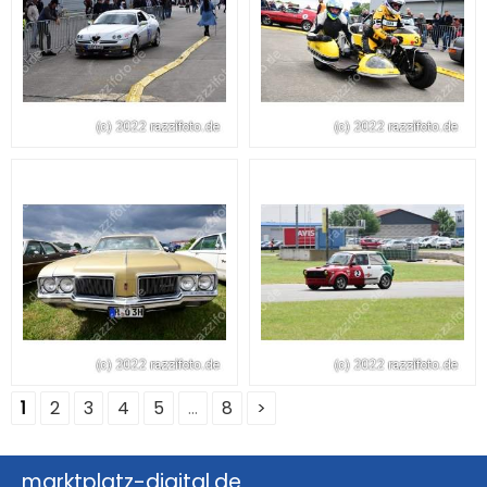
1
2
3
4
5
...
8
>
marktplatz-digital.de