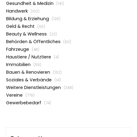
Gesundheit & Medizin
(141)
Handwerk
(102)
Bildung & Erziehung
(136)
Geld & Recht
(65)
Beauty & Wellness
(23)
Behörden & Öffentliches
(60)
Fahrzeuge
(48)
Haustiere / Nutztiere
(4)
Immobilien
(59)
Bauen & Renovieren
(152)
Soziales & Verbände
(14)
Weitere Dienstleistungen
(348)
Vereine
(779)
Gewerbebedarf
(74)