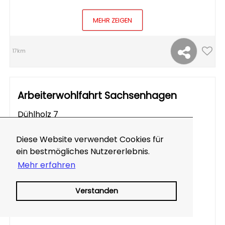
MEHR ZEIGEN
17km
Arbeiterwohlfahrt Sachsenhagen
Dühlholz 7
31553 Sachsenhagen
Telefon:
0 57 25 / 52 85
Diese Website verwendet Cookies für
ein bestmögliches Nutzererlebnis.
Mehr erfahren
Verstanden