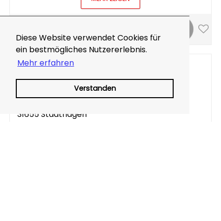
19km
Diese Website verwendet Cookies für
ein bestmögliches Nutzererlebnis.
Mehr erfahren
Georg Altenburg GmbH & Co.KG
Hagebaumarkt
Verstanden
Dülwaldstr. 4
31655 Stadthagen
Telefon:
05721/704-100
E-Mail