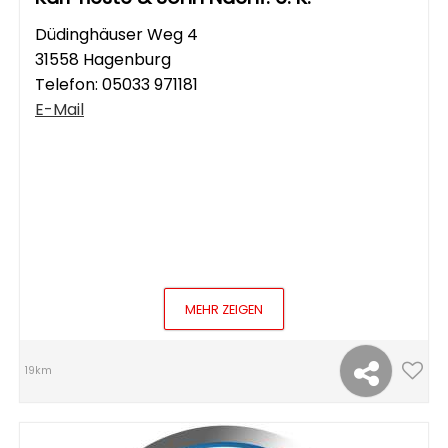
Düdinghäuser Weg 4
31558 Hagenburg
Telefon:
05033 971181
E-Mail
MEHR ZEIGEN
19km