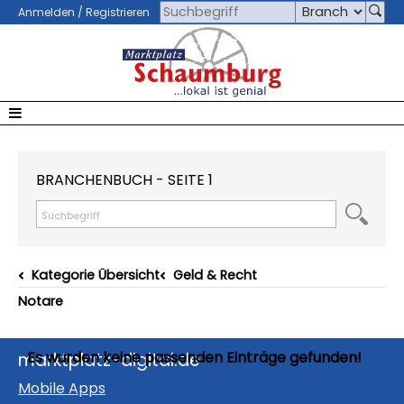
Anmelden / Registrieren
BRANCHENBUCH - SEITE 1
Kategorie Übersicht
Geld & Recht
Notare
Es wurden keine passenden Einträge gefunden!
marktplatz-digital.de
Mobile Apps