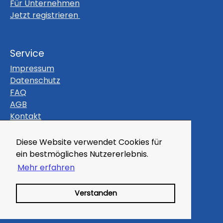
Für Unternehmen
Jetzt registrieren
Service
Impressum
Datenschutz
FAQ
AGB
Kontakt
Themen
Diese Website verwendet Cookies für
Gutscheine
ein bestmögliches Nutzererlebnis.
Veranstaltungen
Mehr erfahren
Magazin
Kleinanzeigen
Verstanden
Branchenbuch